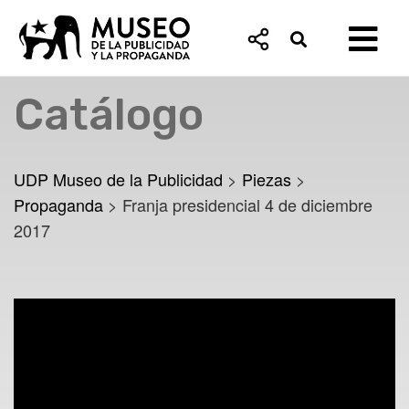
Catálogo
EXPOSICIONES
COLECCIONES
CANAL / PROGRAMACIÓN
CONTENIDOS
Ver todos
Ver todas
Ver todas
Ver
todos
UDP Museo de la Publicidad
>
Piezas
>
Propaganda
>
Franja presidencial 4 de diciembre
2017
COLECCIONES
EXPOSICIONES
1988 Sí/No
Arnaldo Valsecchi
Artículos académicos
Un 18 a la anti
Avisos Diario L
Columnas
rios
Mi Comercial Favorito
Mujeres de una
2022
2022