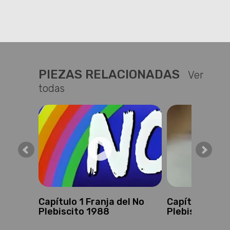
PIEZAS RELACIONADAS
Ver
todas
 10 de
l No
Capítulo 1 Franja del No
Capítulo 5 Fra
Plebiscito 1988
Plebiscito 19