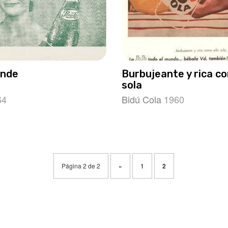
ande
Burbujeante y rica co
sola
64
Bidú Cola
1960
Página 2 de 2
«
1
2