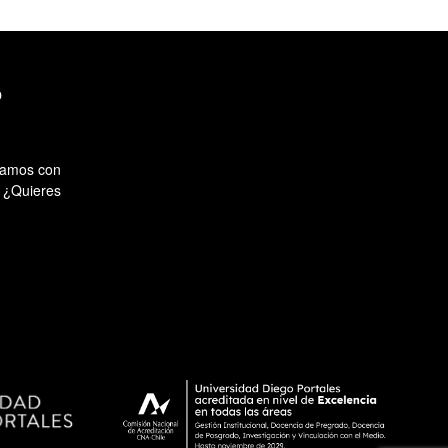
O
ntamos con
. ¿Quieres